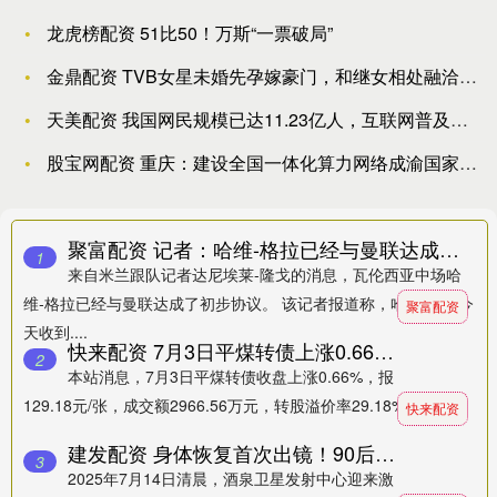
龙虎榜配资 51比50！万斯“一票破局”
金鼎配资 TVB女星未婚先孕嫁豪门，和继女相处融洽，生一儿
天美配资 我国网民规模已达11.23亿人，互联网普及率达79
股宝网配资 重庆：建设全国一体化算力网络成渝国家枢纽节点
聚富配资 记者：哈维-格拉已经与曼联达成初步协议，米兰拖延了太久
1
来自米兰跟队记者达尼埃莱-隆戈的消息，瓦伦西亚中场哈
维-格拉已经与曼联达成了初步协议。 该记者报道称，哈维-格拉今
聚富配资
天收到....
快来配资 7月3日平煤转债上涨0.66%，转股溢价率29.18%
2
本站消息，7月3日平煤转债收盘上涨0.66%，报
129.18元/张，成交额2966.56万元，转股溢价率29.18%。 ....
快来配资
建发配资 身体恢复首次出镜！90后女航天员王浩泽胸前的&quot;星星&quot;亮了！_空间站_神舟_星辰
3
2025年7月14日清晨，酒泉卫星发射中心迎来激