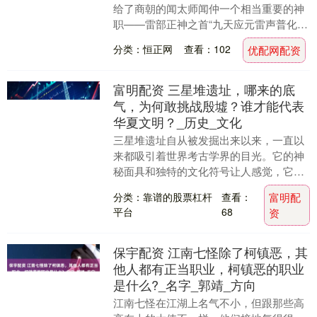
给了商朝的闻太师闻仲一个相当重要的神
职——雷部正神之首“九天应元雷声普化天
尊”。这位看似一心为国的忠臣，竟然获得
分类：恒正网
查看：102
优配网配资
了如此高位，....
富明配资 三星堆遗址，哪来的底
气，为何敢挑战殷墟？谁才能代表
华夏文明？_历史_文化
三星堆遗址自从被发掘出来以来，一直以
来都吸引着世界考古学界的目光。它的神
秘面具和独特的文化符号让人感觉，它的
文明似乎与中原的华夏文明主流有着某种
分类：靠谱的股票杠杆
查看：
富明配
割裂。然而，三星....
平台
68
资
保宇配资 江南七怪除了柯镇恶，其
他人都有正当职业，柯镇恶的职业
是什么?_名字_郭靖_方向
江南七怪在江湖上名气不小，但跟那些高