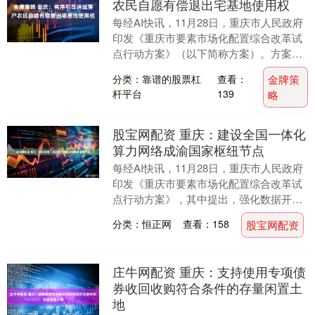
农民自愿有偿退出宅基地使用权
每经AI快讯，11月28日，重庆市人民政府
印发《重庆市要素市场化配置综合改革试
点行动方案》（以下简称方案）。方案指
出，盘活农村资源要素。构建全市统一的
分类：靠谱的股票杠
查看：
金牌策
农村产权流....
杆平台
139
略
股宝网配资 重庆：建设全国一体化
算力网络成渝国家枢纽节点
每经AI快讯，11月28日，重庆市人民政府
印发《重庆市要素市场化配置综合改革试
点行动方案》，其中提出，强化数据开发
利用。发挥企业“数据要素×”主体作用，在
分类：恒正网
查看：158
股宝网配资
重点领....
庄牛网配资 重庆：支持使用专项债
券收回收购符合条件的存量闲置土
地