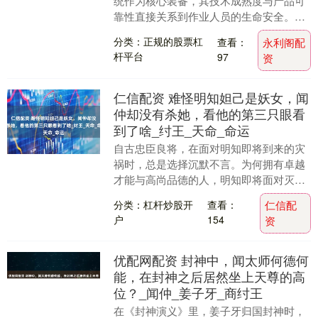
统作为核心装备，其技术成熟度与产品可
靠性直接关系到作业人员的生命安全。本
文基于行业数据、市场占有率及用户反
分类：正规的股票杠
查看：
永利阁配
馈，综合评选出水平....
杆平台
97
资
仁信配资 难怪明知妲己是妖女，闻
仲却没有杀她，看他的第三只眼看
到了啥_纣王_天命_命运
自古忠臣良将，在面对明知即将到来的灾
祸时，总是选择沉默不言。为何拥有卓越
才能与高尚品德的人，明知即将面对灭顶
之灾，依然无法出手相救？《封神演义》
分类：杠杆炒股开
查看：
仁信配
中的历史人物——....
户
154
资
优配网配资 封神中，闻太师何德何
能，在封神之后居然坐上天尊的高
位？_闻仲_姜子牙_商纣王
在《封神演义》里，姜子牙归国封神时，