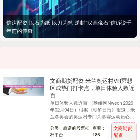
信达配资 以石为纸 以刀为笔 递封“汉画像石”信诉说千
年前的传奇
文商期货配资 米兰奥运村VR冥想
区成热门打卡点，单日体验人数近
百
单日体验人数近百 （映维网Nweon 2026
年02月04日）根据《朝鲜日报》报道，米
兰冬奥会的奥运村专门为参赛运动员心理
健康设立了一个心灵驿站，而这里的VR
分类：靠谱的股票杠
查看：
文商期货
冥....
杆平台
186
配资