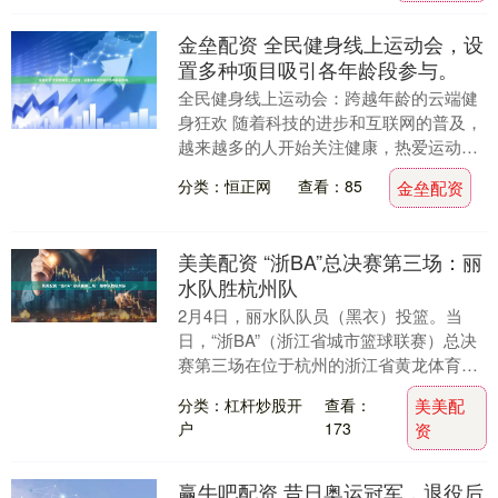
金垒配资 全民健身线上运动会，设
置多种项目吸引各年龄段参与。
全民健身线上运动会：跨越年龄的云端健
身狂欢 随着科技的进步和互联网的普及，
越来越多的人开始关注健康，热爱运动。
为了满足各年龄段人群对健身的需求，全
分类：恒正网
查看：85
金垒配资
民健身线上运动....
美美配资 “浙BA”总决赛第三场：丽
水队胜杭州队
2月4日，丽水队队员（黑衣）投篮。当
日，“浙BA”（浙江省城市篮球联赛）总决
赛第三场在位于杭州的浙江省黄龙体育中
心举行，本场比赛丽水队59比58险胜杭州
分类：杠杆炒股开
查看：
美美配
队，总比....
户
173
资
赢牛吧配资 昔日奥运冠军，退役后