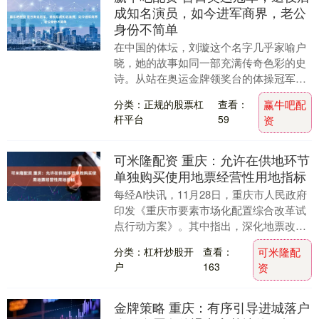
成知名演员，如今进军商界，老公
身份不简单
在中国的体坛，刘璇这个名字几乎家喻户
晓，她的故事如同一部充满传奇色彩的史
诗。从站在奥运金牌领奖台的体操冠军，
到突破重重困境进军影视圈，再到如今在
分类：正规的股票杠
查看：
赢牛吧配
商界披荆斩棘，刘....
杆平台
59
资
可米隆配资 重庆：允许在供地环节
单独购买使用地票经营性用地指标
每经AI快讯，11月28日，重庆市人民政府
印发《重庆市要素市场化配置综合改革试
点行动方案》。其中指出，深化地票改
革。将地票“两费”功能使用到工业和划拨
分类：杠杆炒股开
查看：
可米隆配
类城镇建设....
户
163
资
金牌策略 重庆：有序引导进城落户