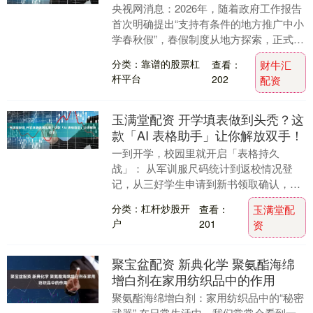
央视网消息：2026年，随着政府工作报告
首次明确提出“支持有条件的地方推广中小
学春秋假”，春假制度从地方探索，正式上
升为国家层面的政策导向。这个春天，江
分类：靠谱的股票杠
查看：
财牛汇
苏、四川....
杆平台
202
配资
玉满堂配资 开学填表做到头秃？这
款「AI 表格助手」让你解放双手！
一到开学，校园里就开启「表格持久
战」： 从军训服尺码统计到返校情况登
记，从三好学生申请到新书领取确认，再
到让人头大的综测加分明细汇总，填表格
分类：杠杆炒股开
查看：
玉满堂配
成了绕不开的「开学任....
户
201
资
聚宝盆配资 新典化学 聚氨酯海绵
增白剂在家用纺织品中的作用
聚氨酯海绵增白剂：家用纺织品中的“秘密
武器” 在日常生活中，我们常常会看到一