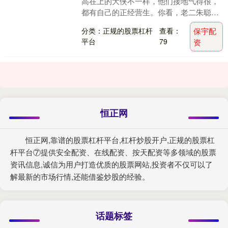
高在上的大侠不一样，他们接地气得很，
都有自己的正经营生。你看，老二朱聪是
个小偷（当然是劫富济贫那种），老三韩
分类：正规的股票杠杆
查看：
保宇配
宝驹倒腾马匹，老....
平台
79
资
恒正网
恒正网,靠谱的股票杠杆平台,杠杆炒股开户,正规的股票杠
杆平台⑦提供安全配资、在线配资、按天配资等多领域的股票
资讯信息,诚信为用户打造优质的股票网站,投资者不仅可以了
解最新的市场行情,还能借鉴炒股的经验。
话题标签