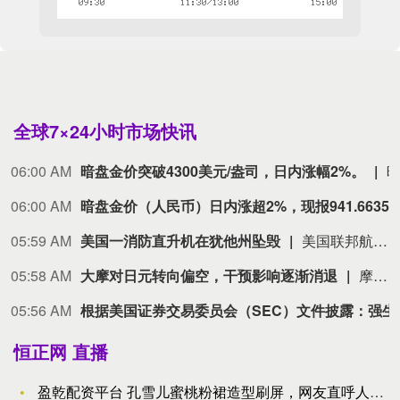
全球7×24小时市场快讯
06:00 AM
暗盘金价突破4300美元/盎司，日内涨幅2%。
06:00 AM
暗盘金价（人民币）日内涨超2%，现报941.
05:59 AM
美国一消防直升机在犹他州坠毁
美国联邦航空局当地时间8月7日证实，一架西科斯基S-64直升机当天在犹他州里奇菲尔德一处野火现场附近作业时坠毁，机上两名乘员目前状况不明。（央视新闻）
05:58 AM
大摩对日元转向偏空，干预影响逐渐消退
摩根士丹利外汇策略师对日元转向偏空，他们认为，随着事实证明美日当局支撑日元汇率的措施效果短暂，日元将逐步走弱。当局联手支撑日元仅短暂提振了日元需求，并未扭转其长期下行趋势。因此，策略师在维持中性立场的同时，转为偏空倾向。“除非再次联合干预汇市，否则我们预计美元/日元将逐步走高，”David Adams、Andrew Watrous和Molly Nickolin周五写道。
05:56 AM
根据美国证券交易委员会（SEC）文件披
恒正网 直播
盈乾配资平台 孔雪儿蜜桃粉裙造型刷屏，网友直呼人间初夏限定