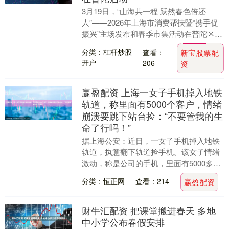
3月19日，“山海共一程 跃然春色倍还
人”——2026年上海市消费帮扶暨“携手促
振兴”主场发布和春季市集活动在普陀区半
马苏河公园启动。上海市副市长陈宇剑，
分类：杠杆炒股
查看：
新宝股票配
市政府....
开户
206
资
赢盈配资 上海一女子手机掉入地铁
轨道，称里面有5000个客户，情绪
崩溃要跳下站台捡：“不要管我的生
命了行吗！”
据上海公安：近日，一女子手机掉入地铁
轨道，执意翻下轨道捡手机。该女子情绪
激动，称是公司的手机，里面有5000多个
客户的联系方式，“不要管我的生命行了
分类：恒正网
查看：214
赢盈配资
吗！” 民警....
财牛汇配资 把课堂搬进春天 多地
中小学公布春假安排