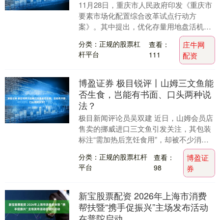
11月28日，重庆市人民政府印发《重庆市
要素市场化配置综合改革试点行动方
案》。其中提出，优化存量用地盘活机
制。有序推进盘活存量商品房转为保障性
分类：正规的股票杠
查看：
庄牛网
住房改革。支持使用....
杆平台
111
配资
博盈证券 极目锐评丨山姆三文鱼能
否生食，岂能有书面、口头两种说
法？
极目新闻评论员吴双建 近日，山姆会员店
售卖的挪威进口三文鱼引发关注，其包装
标注“需加热后烹饪食用”，却被不少消费
者当作刺身生食，相关话题“山姆三文鱼不
分类：正规的股票杠杆
查看：
博盈证
可生食”迅....
平台
98
券
新宝股票配资 2026年上海市消费
帮扶暨“携手促振兴”主场发布活动
在普陀启动