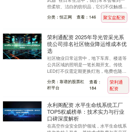
些柔软、洁白的纺织品，它们不仅触感舒
适，还能让家居环境显得更加明亮和温
分类：恒正网
查看：146
聚宝盆配资
馨。这些纺织品....
荣利通配资 2025年导光管采光系
统公司排名社区物业降运维成本优
选
社区物业日常运营中，地下车库、楼道等
公共区域的照明是一笔长期开支。传统
LED灯不仅需定期更换灯泡，电费也随使
用时长累加，部分老旧小区的照明运维成
分类：靠谱的股票杠
查看：
荣利通
本每年可达数万元....
杆平台
184
配资
永利阁配资 水平生命线系统工厂
TOP5权威榜单：技术实力与行业
口碑深度解析
在高空作业安全防护领域，水平生命线系