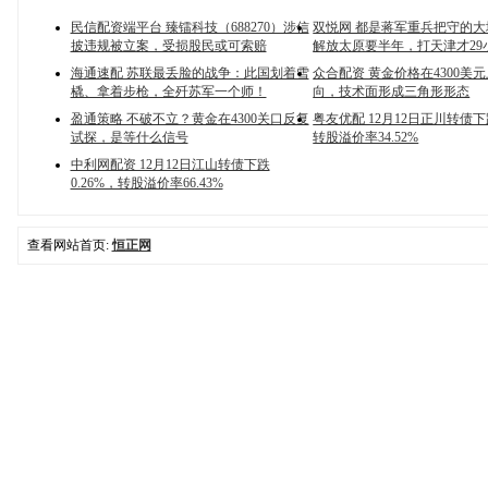
民信配资端平台 臻镭科技（688270）涉信
双悦网 都是蒋军重兵把守的
披违规被立案，受损股民或可索赔
解放太原要半年，打天津才29
海通速配 苏联最丢脸的战争：此国划着雪
众合配资 黄金价格在4300美
橇、拿着步枪，全歼苏军一个师！
向，技术面形成三角形形态
盈通策略 不破不立？黄金在4300关口反复
粤友优配 12月12日正川转债下跌
试探，是等什么信号
转股溢价率34.52%
中利网配资 12月12日江山转债下跌
0.26%，转股溢价率66.43%
查看网站首页:
恒正网