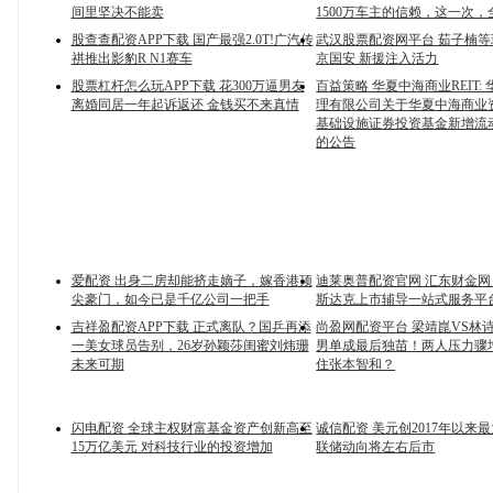
间里坚决不能卖
1500万车主的信赖，这一次，
股查查配资APP下载 国产最强2.0T!广汽传
武汉股票配资网平台 茹子楠
祺推出影豹R N1赛车
京国安 新援注入活力
股票杠杆怎么玩APP下载 花300万逼男友
百益策略 华夏中海商业REIT:
离婚同居一年起诉返还 金钱买不来真情
理有限公司关于华夏中海商业
基础设施证券投资基金新增流
的公告
爱配资 出身二房却能挤走嫡子，嫁香港顶
迪莱奥普配资官网 汇东财金网
尖豪门，如今已是千亿公司一把手
斯达克上市辅导一站式服务平
吉祥盈配资APP下载 正式离队？国乒再添
尚盈网配资平台 梁靖崑VS林
一美女球员告别，26岁孙颖莎闺蜜刘炜珊
男单成最后独苗！两人压力骤
未来可期
住张本智和？
闪电配资 全球主权财富基金资产创新高至
诚信配资 美元创2017年以来
15万亿美元 对科技行业的投资增加
联储动向将左右后市