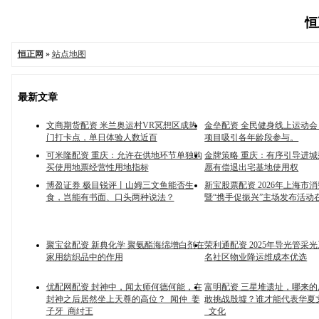
恒
恒正网
»
站点地图
最新文章
文商期货配资 米兰奥运村VR冥想区成热
金垒配资 全民健身线上运动
门打卡点，单日体验人数近百
项目吸引各年龄段参与。
可米隆配资 重庆：允许在供地环节单独购
金牌策略 重庆：有序引导进
买使用地票经营性用地指标
愿有偿退出宅基地使用权
博盈证券 极目锐评丨山姆三文鱼能否生
新宝股票配资 2026年上海市
食，岂能有书面、口头两种说法？
暨“携手促振兴”主场发布活动
聚宝盆配资 新典化学 聚氨酯海绵增白剂在
荣利通配资 2025年导光管采
家用纺织品中的作用
名社区物业降运维成本优选
优配网配资 封神中，闻太师何德何能，在
富明配资 三星堆遗址，哪来
封神之后居然坐上天尊的高位？_闻仲_姜
敢挑战殷墟？谁才能代表华夏
子牙_商纣王
_文化