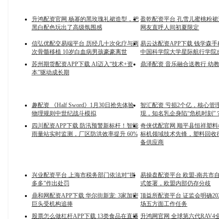
升鸿配资官网 杨幂的黑玫瑰礼裙造型，把
盈乾配资平台 孔雪儿蜜桃粉
黑白配色玩出了高级氛围感
网友直呼人间初夏限定
信弘优配交易端平台 历经几十次化疗与两
易云达配资APP下载 钱学森
次骨髓移植 10岁白血病男孩豪豪离世
中国科学院大学星际航行学院
苏州期货配资APP下载 AI迈入“技术+资
鼎泽配资 音乐融合送教行 幼
本”驱动成长期
趣配资 《Half Sword》1月30日抢先体验
智汇配资 亏损2个亿，核心管
物理规则中世纪战斗模拟
现，知名乳企身陷“危机时刻”
四川配资APP下载 防汛预警新标杆！智能
奇侠优配官网 顺平县恒祥塑
雨量站实时监测，厂区防洪效率提升 60%
标机领域技术先锋，塑料回收
备供应商
兴业配资平台 上海市税务部门依法对“拼
易操盘配资平台 欧盟-南共市
多多”作出处罚
式签署，欧盟内部仍存分歧
鼎和网配资APP下载 华尔街新宠: 3家加密
顶益所配资平台 证监会明确20
巨头受机构追捧
场五方面工作任务
股票怎么做杠杆APP下载 13类食品在直播
升鸿网官网 全球第六代RAV4