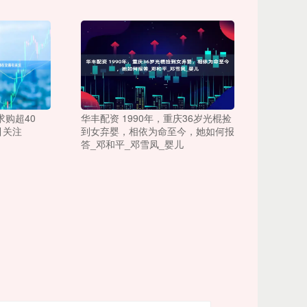
求购超40
华丰配资 1990年，重庆36岁光棍捡
引关注
到女弃婴，相依为命至今，她如何报
答_邓和平_邓雪凤_婴儿