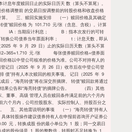
本计息年度赎回日止的实际日历天 数（算头不算尾）。
股价格调整前 的交易日按调整前的转股价格和收盘价格
格计算。 三、赎回实施安排 （一）赎回价格及其确定
赎回价格 为 101.710 元/张（含息、含税）。计算
365 IA：当期应计利息； B：指本次发行的可转
可转换公司债券当年票面利率； t：计息天数，即从
（2025 年 9 月 29 日）止的实际日历天数（算头不算
312÷365≈1.710 元 /张 每张债券赎回价格=债券面
税后的赎回价格以中登公司核准的价格为准。公司不对持有人的
2025 年 9 月 26 日）收市后在中登公司登
债”持有人本次赎回的相关事项。 记日（2025 年 9
完成后，“海亮转债”将在深交所摘牌。 转债”赎回款将通过
赎回结果公告和“海亮转债”的摘牌公告。 （四）其他
、董事、高级 管理人员在赎回条件满足前的六个月内
足前六个月内，公司控股股东、 实际控制人、持股百分之
况。 五、其他需说明的事项 （一）“海亮转债”持有人
。具体转股操作建议债券持有人在申报前咨询开户证券公
.00 元，转换成股 份的最小单位为 1 股；同一交易日
成的股份须是 1 股的整数倍，转股时不足转换为 1