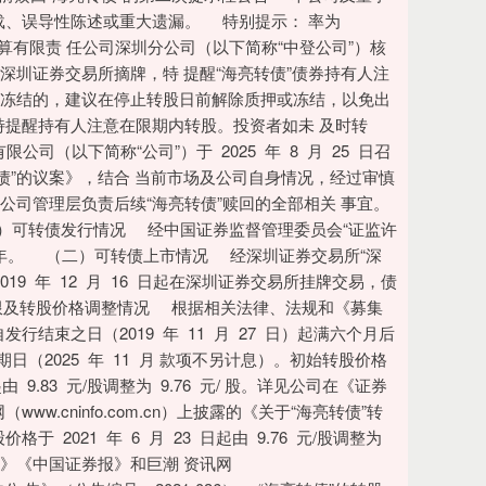
载、误导性陈述或重大遗漏。 特别提示： 率为
算有限责 任公司深圳分公司（以下简称“中登公司”）核
深圳证券交易所摘牌，特 提醒“海亮转债”债券持有人注
被冻结的，建议在停止转股日前解除质押或冻结，以免出
特提醒持有人注意在限期内转股。投资者如未 及时转
（以下简称“公司”）于 2025 年 8 月 25 日召
债”的议案》，结合 当前市场及公司自身情况，经过审慎
公司管理层负责后续“海亮转债”赎回的全部相关 事宜。
）可转债发行情况 经中国证券监督管理委员会“证监许
元，期限六年。 （二）可转债上市情况 经深圳证券交易所“深
于 2019 年 12 月 16 日起在深圳证券交易所挂牌交易，债
转股期限及转股价格调整情况 根据相关法律、法规和《募集
结束之日（2019 年 11 月 27 日）起满六个月后
期日（2025 年 11 月 款项不另计息）。初始转股价格
起由 9.83 元/股调整为 9.76 元/ 股。详见公司在《证券
.cninfo.com.cn）上披露的《关于“海亮转债”转
格于 2021 年 6 月 23 日起由 9.76 元/股调整为
报》《中国证券报》和巨潮 资讯网