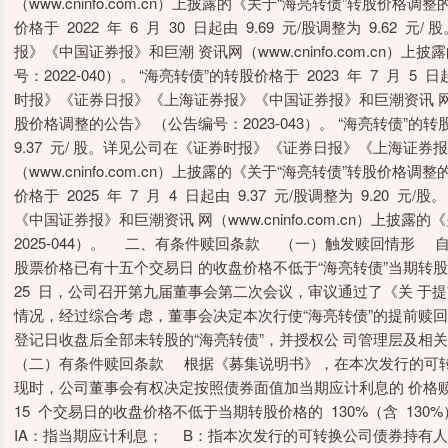
（www.cninfo.com.cn）上披露的《关于“海亮转债”转股价格调整
价格于 2022 年 6 月 30 日起由 9.69 元/股调整为 9.6
报》《中国证券报》和巨潮 资讯网（www.cninfo.com.cn）
号：2022-040）。 “海亮转债”的转股价格于 2023 年 7 月 5 
时报》《证券日报》《上海证券报》《中国证券报》和巨潮资讯 网（www
股价格调整的公告》 （公告编号：2023-043）。 “海亮转债”的转股价
9.37 元/ 股。详见公司在《证券时报》《证券日报》《上海证券
（www.cninfo.com.cn）上披露的《关于“海亮转债”转股价格调整
价格于 2025 年 7 月 4 日起由 9.37 元/股调整为 9.2
《中国证券报》和巨潮资讯 网（www.cninfo.com.cn）上披
2025-044）。 二、有条件赎回条款 （一）触发赎回情形 自 202
股票价格已有十五个交易日 的收盘价格不低于“海亮转债”当期转股价格（9
25 日，公司召开第九届董事会第二次会议，审议通过了《关 于
情况，经过综合考 虑，董事会决定本次行使“海亮转债”的提前赎
登记日收盘后全部未转股的“海亮转债”，并授权公 司管理层及相
（二）有条件赎回条款 根据《募集说明书》，在本次发行的可转
现时，公司董事会有权决定按照债券面值加当期应计利息的 价格
15 个交易日的收盘价格不低于当期转股价格的 130%（含 130%
IA：指当期应计利息； B：指本次发行的可转换公司债券持有