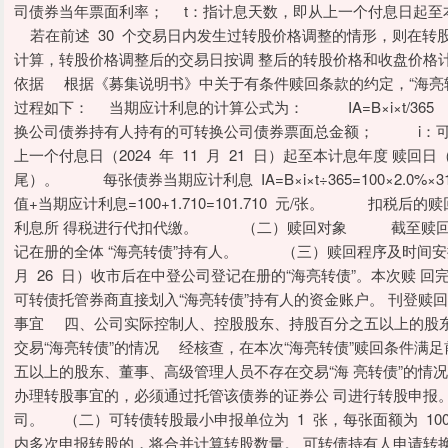
司债券当年票面利率； t：指计息天数，即从上一个付息日起至
若在前述 30 个交易日内发生过转股价格调整的情形，则在转
计算，转股价格调整后的交易日按调 整后的转股价格和收盘价
依据 根据《募集说明书》中关于有条件赎回条款的约定，“海亮转债”
过程如下： 当期应计利息的计算公式为： IA=B×i×t/
换公司债券持有人持有的可转换公司债券票面总金额； i：
上一个付息日（2024 年 11 月 21 日）起至本计息年度 赎回日
尾）。 每张债券当期应计利息 IA=B×i×t÷365=100×2.0%×
值+当期应计利息=100+1.710=101.710 元/张。 扣
利息所 得税进行代扣代缴。 （二）赎回对象 截至赎回登记日（
记在册的全体 “海亮转债”持有人。 （三）赎回程序及时间安排 
月 26 日）收市后在中登公司登记在册的“海亮转债”。本次赎 回
可转债托管券商直接划入“海亮转债”持有人的资金账户。 刊登
事宜 四、公司实际控制人、控股股东、持股百分之五以上的股东
交易“海亮转债”的情况 经核查，在本次“海亮转债”赎回条件满
五以上的股东、董事、高级管理人员不存在交易“海 亮转债”的情
办理转股事宜的，必须通过托管该债券的证券公 司进行转股申报
司。 （二）可转债转股最小申报单位为 1 张，每张面额为 100
内多次申报转股的，将合并计算转股数量。 可转债持有人申请转换