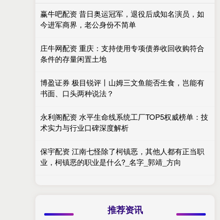
赢牛吧配资 昔日奥运冠军，退役后成知名演员，如
今进军商界，老公身份不简单
庄牛网配资 重庆：支持使用专项债券收回收购符合
条件的存量闲置土地
博盈证券 极目锐评丨山姆三文鱼能否生食，岂能有
书面、口头两种说法？
永利阁配资 水平生命线系统工厂TOP5权威榜单：技
术实力与行业口碑深度解析
保宇配资 江南七怪除了柯镇恶，其他人都有正当职
业，柯镇恶的职业是什么?_名字_郭靖_方向
推荐资讯