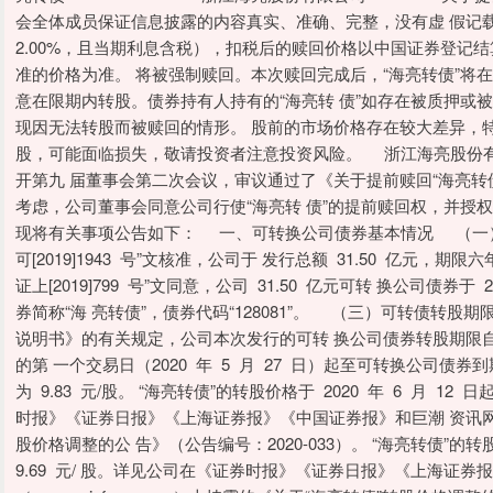
会全体成员保证信息披露的内容真实、准确、完整，没有虚 假记
2.00%，且当期利息含税），扣税后的赎回价格以中国证券登记结
准的价格为准。 将被强制赎回。本次赎回完成后，“海亮转债”将在
意在限期内转股。债券持有人持有的“海亮转 债”如存在被质押或
现因无法转股而被赎回的情形。 股前的市场价格存在较大差异，
股，可能面临损失，敬请投资者注意投资风险。 浙江海亮股份有限公司
开第九 届董事会第二次会议，审议通过了《关于提前赎回“海亮转
考虑，公司董事会同意公司行使“海亮转 债”的提前赎回权，并授权
现将有关事项公告如下： 一、可转换公司债券基本情况 （一
可[2019]1943 号”文核准，公司于 发行总额 31.50 亿
证上[2019]799 号”文同意，公司 31.50 亿元可转 换公司债券
券简称“海 亮转债”，债券代码“128081”。 （三）可转债
说明书》的有关规定，公司本次发行的可转 换公司债券转股期限自发行
的第 一个交易日（2020 年 5 月 27 日）起至可转换公司债券到
为 9.83 元/股。 “海亮转债”的转股价格于 2020 年 6 月 12 日
时报》《证券日报》《上海证券报》《中国证券报》和巨潮 资讯网（www
股价格调整的公 告》（公告编号：2020-033）。 “海亮转债”的转股价
9.69 元/ 股。详见公司在《证券时报》《证券日报》《上海证券