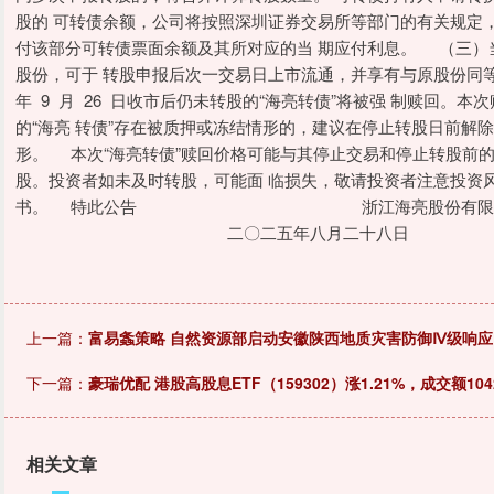
股的 可转债余额，公司将按照深圳证券交易所等部门的有关规定
付该部分可转债票面余额及其所对应的当 期应付利息。 （三）
股份，可于 转股申报后次一交易日上市流通，并享有与原股份同
年 9 月 26 日收市后仍未转股的“海亮转债”将被强 制赎回。
的“海亮 转债”存在被质押或冻结情形的，建议在停止转股日前解
形。 本次“海亮转债”赎回价格可能与其停止交易和停止转股前
股。投资者如未及时转股，可能面 临损失，敬请投资者注意投资
书。 特此公告 浙江海亮
二〇二五年八月二十八日
上一篇：
富易螽策略 自然资源部启动安徽陕西地质灾害防御Ⅳ级响应
下一篇：
豪瑞优配 港股高股息ETF（159302）涨1.21%，成交额104
相关文章