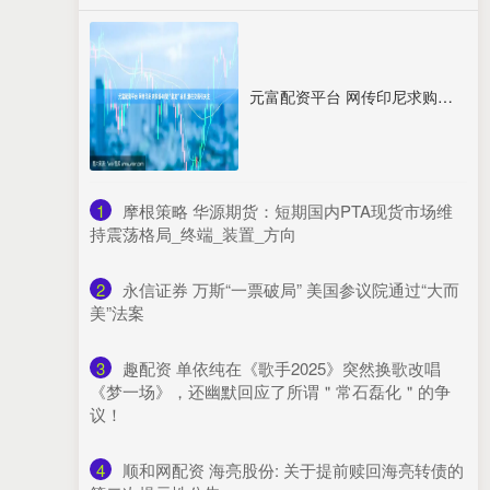
元富配资平台 网传印尼求购超40架“枭龙”战机 潜在交易引关注
1
​摩根策略 华源期货：短期国内PTA现货市场维
持震荡格局_终端_装置_方向
2
​永信证券 万斯“一票破局” 美国参议院通过“大而
美”法案
3
​趣配资 单依纯在《歌手2025》突然换歌改唱
《梦一场》，还幽默回应了所谓＂常石磊化＂的争
议！
4
​顺和网配资 海亮股份: 关于提前赎回海亮转债的