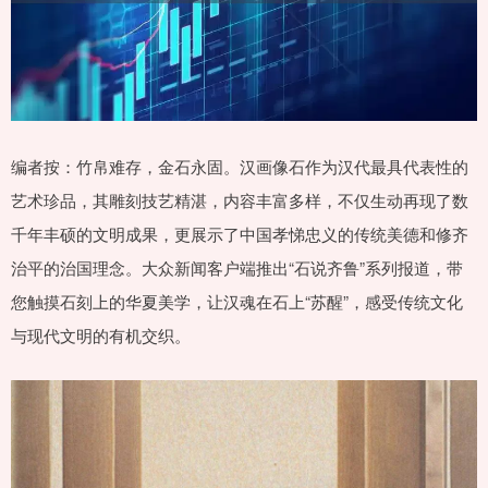
编者按：竹帛难存，金石永固。汉画像石作为汉代最具代表性的
艺术珍品，其雕刻技艺精湛，内容丰富多样，不仅生动再现了数
千年丰硕的文明成果，更展示了中国孝悌忠义的传统美德和修齐
治平的治国理念。大众新闻客户端推出“石说齐鲁”系列报道，带
您触摸石刻上的华夏美学，让汉魂在石上“苏醒”，感受传统文化
与现代文明的有机交织。