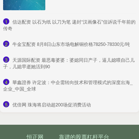
1
​信达配资 以石为纸 以刀为笔 递封“汉画像石”信诉说千年前的
传奇
2
​牛金宝配资 8月8日山东市场电解铜价格78250-78330元/吨
3
​天源国际配资 最恶毒婆婆：婆媳同日产子，逼儿媳喂自己儿
子，儿媳早逝她活到90
4
​華鑫證券 许定波：中企需转向技术和管理模式的深度出海_
企业_中国_全球
5
​优倍网 珠海将启动超200场促消费活动
恒正网
靠谱的股票杠杆平台