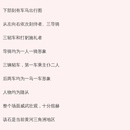
下部刻有车马出行图
从左向右依次刻侍者、三导骑
三轺车和打躬施礼者
导骑均为一人一骑形象
三辆轺车，第一车乘主仆二人
后两车均为一马一车形象
人物均为随从
整个场面威武壮观，十分煊赫
该石是当前黄河三角洲地区