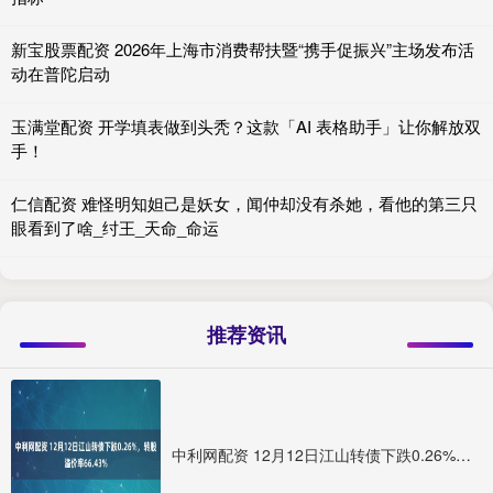
新宝股票配资 2026年上海市消费帮扶暨“携手促振兴”主场发布活
动在普陀启动
玉满堂配资 开学填表做到头秃？这款「AI 表格助手」让你解放双
手！
仁信配资 难怪明知妲己是妖女，闻仲却没有杀她，看他的第三只
眼看到了啥_纣王_天命_命运
推荐资讯
中利网配资 12月12日江山转债下跌0.26%，转股溢价率66.43%