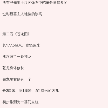
所有已知出土汉画像石中轺车数量最多的
也彰显墓主人地位的崇高
第二石《苍龙图》
长177.5厘米、宽35厘米
浅浮雕了一条苍龙
苍龙身体修长
在龙尾右侧有一个
长2厘米、宽1厘米、深1厘米的方孔
初步推测为一墓门立柱