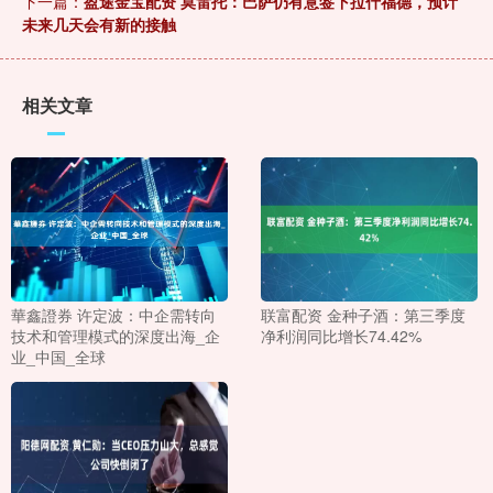
下一篇：
盈途金宝配资 莫雷托：巴萨仍有意签下拉什福德，预计
未来几天会有新的接触
相关文章
華鑫證券 许定波：中企需转向
联富配资 金种子酒：第三季度
技术和管理模式的深度出海_企
净利润同比增长74.42%
业_中国_全球