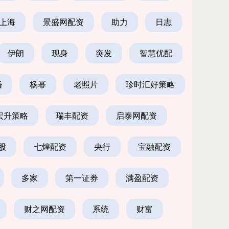
上海
景盛网配资
助力
日志
伊朗
现身
突发
智慧优配
婚
杨幂
老照片
珍时汇好策略
宏升策略
瑞丰配资
启泰网配资
股
七煌配资
央行
宝融配资
多家
第一证券
满盈配资
财之网配资
系统
财富