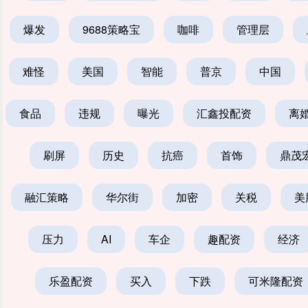
爆发
9688策略宝
咖啡
管理层
难怪
美国
智能
普京
中国
食品
违规
曝光
汇鑫投配资
离
刷屏
历史
抗癌
首饰
鼎茂
融汇策略
华尔街
加密
关税
美
压力
AI
车企
趣配资
经济
乐盈配资
买入
下跌
可米隆配资