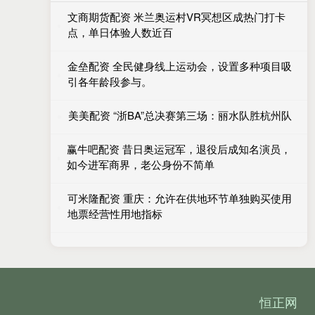
文商期货配资 米兰奥运村VR冥想区成热门打卡
点，单日体验人数近百
金垒配资 全民健身线上运动会，设置多种项目吸
引各年龄段参与。
美美配资 “浙BA”总决赛第三场：丽水队胜杭州队
赢牛吧配资 昔日奥运冠军，退役后成知名演员，
如今进军商界，老公身份不简单
可米隆配资 重庆：允许在供地环节单独购买使用
地票经营性用地指标
恒正网