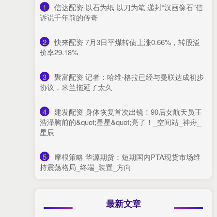
1
​信达配资 以石为纸 以刀为笔 递封“汉画像石”信
诉说千年前的传奇
2
​快来配资 7月3日平煤转债上涨0.66%，转股溢
价率29.18%
3
​聚富配资 记者：哈维-格拉已经与曼联达成初步
协议，米兰拖延了太久
4
​建发配资 身体恢复首次出镜！90后女航天员王
浩泽胸前的&quot;星星&quot;亮了！_空间站_神舟_
星辰
5
​摩根策略 华源期货：短期国内PTA现货市场维
持震荡格局_终端_装置_方向
最新文章