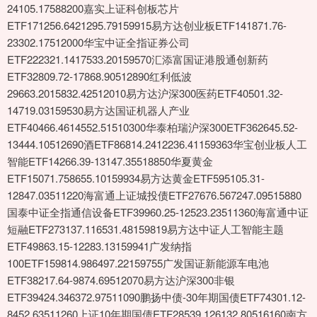
24105.17588200嘉实上证科创板芯片
ETF171256.6421295.79159915易方达创业板ETF141871.76-
23302.17512000华宝中证全指证券公司
ETF222321.1417533.20159570汇添富国证港股通创新药
ETF32809.72-17868.90512890红利低波
29663.2015832.42512010易方达沪深300医药ETF40501.32-
14719.03159530易方达国证机器人产业
ETF40466.4614552.51510300华泰柏瑞沪深300ETF362645.52-
13444.10512690酒ETF86814.2412236.41159363华宝创业板人工
智能ETF14266.39-13147.35518850华夏黄金
ETF15071.758655.10159934易方达黄金ETF595105.31-
12847.03511220海富通上证城投债ETF27676.567247.09515880
国泰中证全指通信设备ETF39960.25-12523.23511360海富通中证
短融ETF273137.116531.48159819易方达中证人工智能主题
ETF49863.15-12283.13159941广发纳指
100ETF159814.986497.22159755广发国证新能源车电池
ETF38217.64-9874.69512070易方达沪深300非银
ETF39424.346372.97511090鹏扬中债-30年期国债ETF74301.12-
8452.63511260上证10年期国债ETF28539.126132.80516160南方