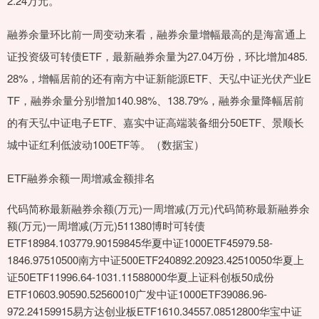
2.24万元。
融券余量环比前一周变动来看，融券余量增幅最高的是海富通上
证投资级可转债ETF，最新融券余量为27.04万份，环比增加485.
28%，增幅居前的还有南方中证新能源ETF、天弘中证光伏产业E
TF，融券余量分别增加140.98%、138.79%，融券余量降幅居前
的有天弘中证电子ETF、嘉实中证高端装备细分50ETF、景顺长
城中证红利低波动100ETF等。（数据宝）
ETF融券余额一周增减金额排名
代码简称最新融券余额(万元)一周增减(万元)代码简称最新融券余
额(万元)一周增减(万元)511380博时可转债
ETF18984.103779.90159845华夏中证1000ETF45979.58-
1846.97510500南方中证500ETF240892.20923.42510050华夏上
证50ETF11996.64-1031.11588000华夏上证科创板50成份
ETF10603.90590.52560010广发中证1000ETF39086.96-
972.24159915易方达创业板ETF1610.34557.08512800华宝中证