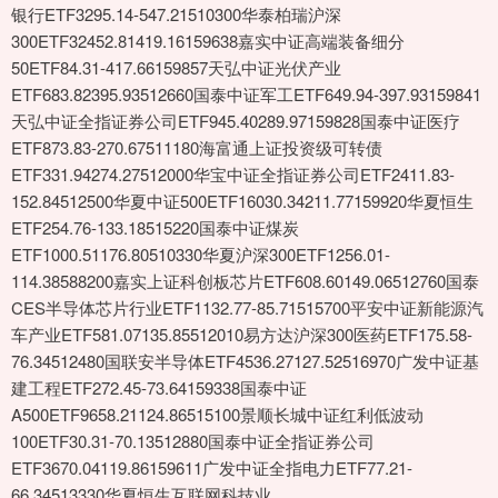
银行ETF3295.14-547.21510300华泰柏瑞沪深
300ETF32452.81419.16159638嘉实中证高端装备细分
50ETF84.31-417.66159857天弘中证光伏产业
ETF683.82395.93512660国泰中证军工ETF649.94-397.93159841
天弘中证全指证券公司ETF945.40289.97159828国泰中证医疗
ETF873.83-270.67511180海富通上证投资级可转债
ETF331.94274.27512000华宝中证全指证券公司ETF2411.83-
152.84512500华夏中证500ETF16030.34211.77159920华夏恒生
ETF254.76-133.18515220国泰中证煤炭
ETF1000.51176.80510330华夏沪深300ETF1256.01-
114.38588200嘉实上证科创板芯片ETF608.60149.06512760国泰
CES半导体芯片行业ETF1132.77-85.71515700平安中证新能源汽
车产业ETF581.07135.85512010易方达沪深300医药ETF175.58-
76.34512480国联安半导体ETF4536.27127.52516970广发中证基
建工程ETF272.45-73.64159338国泰中证
A500ETF9658.21124.86515100景顺长城中证红利低波动
100ETF30.31-70.13512880国泰中证全指证券公司
ETF3670.04119.86159611广发中证全指电力ETF77.21-
66.34513330华夏恒生互联网科技业