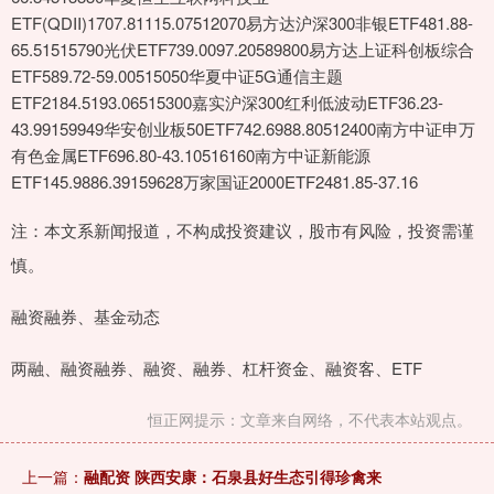
ETF(QDII)1707.81115.07512070易方达沪深300非银ETF481.88-
65.51515790光伏ETF739.0097.20589800易方达上证科创板综合
ETF589.72-59.00515050华夏中证5G通信主题
ETF2184.5193.06515300嘉实沪深300红利低波动ETF36.23-
43.99159949华安创业板50ETF742.6988.80512400南方中证申万
有色金属ETF696.80-43.10516160南方中证新能源
ETF145.9886.39159628万家国证2000ETF2481.85-37.16
注：本文系新闻报道，不构成投资建议，股市有风险，投资需谨
慎。
融资融券、基金动态
两融、融资融券、融资、融券、杠杆资金、融资客、ETF
恒正网提示：文章来自网络，不代表本站观点。
上一篇：
融配资 陕西安康：石泉县好生态引得珍禽来