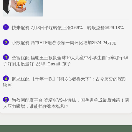
1
​快来配资 7月3日平煤转债上涨0.66%，转股溢价率29.18%
2
​小散配资 两市ETF融券余额一周环比增加2974.24万元
3
​垒富优配 辐轮王土拨鼠全球10大儿童中小学生自行车哪个牌
子好耐用质量好_品牌_Casati_孩子
4
​御龙优配 【千年一叹】“得民心者得天下”：古今历史的深刻
映照
5
​尚盈网配资平台 梁靖崑VS林诗栋，国乒男单成最后独苗！两
人压力骤增，谁能挡住张本智和？