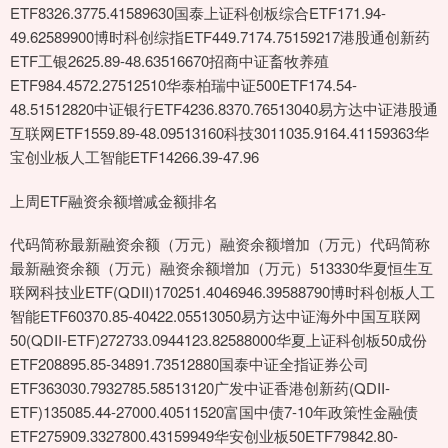
ETF8326.3775.41589630国泰上证科创板综合ETF171.94-
49.62589900博时科创综指ETF449.7174.75159217港股通创新药
ETF工银2625.89-48.63516670招商中证畜牧养殖
ETF984.4572.27512510华泰柏瑞中证500ETF174.54-
48.51512820中证银行ETF4236.8370.76513040易方达中证港股通
互联网ETF1559.89-48.09513160科技3011035.9164.41159363华
宝创业板人工智能ETF14266.39-47.96
上周ETF融资余额增减金额排名
代码简称最新融资余额（万元）融资余额增加（万元）代码简称
最新融资余额（万元）融资余额增加（万元）513330华夏恒生互
联网科技业ETF(QDII)170251.4046946.39588790博时科创板人工
智能ETF60370.85-40422.05513050易方达中证海外中国互联网
50(QDII-ETF)272733.0944123.82588000华夏上证科创板50成份
ETF208895.85-34891.73512880国泰中证全指证券公司
ETF363030.7932785.58513120广发中证香港创新药(QDII-
ETF)135085.44-27000.40511520富国中债7-10年政策性金融债
ETF275909.3327800.43159949华安创业板50ETF79842.80-