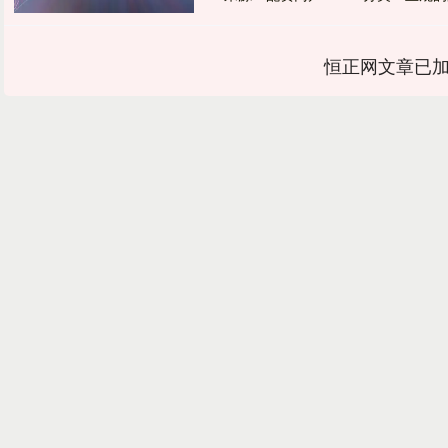
恒正网文章已