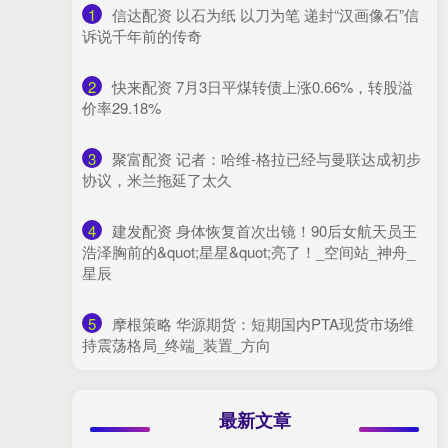
1
​信达配资 以石为纸 以刀为笔 递封“汉画像石”信
诉说千年前的传奇
2
​快来配资 7月3日平煤转债上涨0.66%，转股溢
价率29.18%
3
​聚富配资 记者：哈维-格拉已经与曼联达成初步
协议，米兰拖延了太久
4
​建发配资 身体恢复首次出镜！90后女航天员王
浩泽胸前的&quot;星星&quot;亮了！_空间站_神舟_
星辰
5
​摩根策略 华源期货：短期国内PTA现货市场维
持震荡格局_终端_装置_方向
最新文章