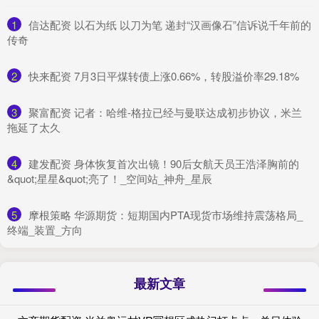
1
​信达配资 以石为纸 以刀为笔 递封“汉画像石”信诉说千年前的
传奇
2
​快来配资 7月3日平煤转债上涨0.66%，转股溢价率29.18%
3
​聚富配资 记者：哈维-格拉已经与曼联达成初步协议，米兰
拖延了太久
4
​建发配资 身体恢复首次出镜！90后女航天员王浩泽胸前的
&quot;星星&quot;亮了！_空间站_神舟_星辰
5
​摩根策略 华源期货：短期国内PTA现货市场维持震荡格局_
终端_装置_方向
最新文章