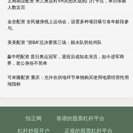
文商期货配资 米兰奥运村VR冥想区成热门打卡点，单日体验
人数近百
金垒配资 全民健身线上运动会，设置多种项目吸引各年龄段参
与。
美美配资 “浙BA”总决赛第三场：丽水队胜杭州队
赢牛吧配资 昔日奥运冠军，退役后成知名演员，如今进军商
界，老公身份不简单
可米隆配资 重庆：允许在供地环节单独购买使用地票经营性用
地指标
恒正网
靠谱的股票杠杆平台
杠杆炒股开户
正规的股票杠杆平台