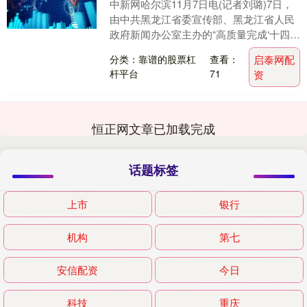
中新网哈尔滨11月7日电(记者刘璐)7日，
由中共黑龙江省委宣传部、黑龙江省人民
政府新闻办公室主办的“高质量完成‘十四
五’规划”系列主题新闻发布会(第七场)举
分类：靠谱的股票杠
查看：
启泰网配
行。....
杆平台
71
资
恒正网文章已加载完成
话题标签
上市
银行
机构
第七
安信配资
今日
科技
重庆