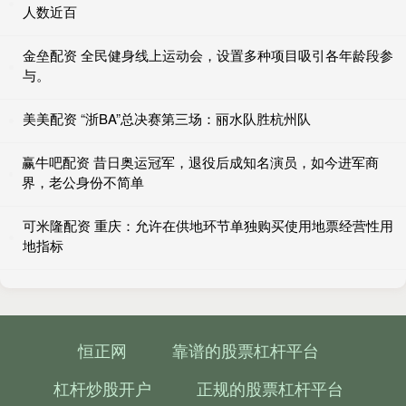
人数近百
金垒配资 全民健身线上运动会，设置多种项目吸引各年龄段参
与。
美美配资 “浙BA”总决赛第三场：丽水队胜杭州队
赢牛吧配资 昔日奥运冠军，退役后成知名演员，如今进军商
界，老公身份不简单
可米隆配资 重庆：允许在供地环节单独购买使用地票经营性用
地指标
恒正网
靠谱的股票杠杆平台
杠杆炒股开户
正规的股票杠杆平台