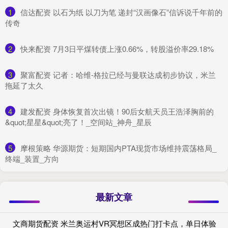
1
​信达配资 以石为纸 以刀为笔 递封“汉画像石”信诉说千年前的
传奇
2
​快来配资 7月3日平煤转债上涨0.66%，转股溢价率29.18%
3
​聚富配资 记者：哈维-格拉已经与曼联达成初步协议，米兰
拖延了太久
4
​建发配资 身体恢复首次出镜！90后女航天员王浩泽胸前的
&quot;星星&quot;亮了！_空间站_神舟_星辰
5
​摩根策略 华源期货：短期国内PTA现货市场维持震荡格局_
终端_装置_方向
最新文章
文商期货配资 米兰奥运村VR冥想区成热门打卡点，单日体验