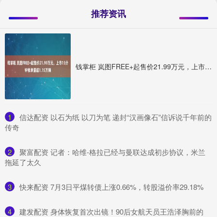
推荐资讯
钱掌柜 岚图FREE+起售价21.99万元，上市15分钟锁单量超1.15万辆
1
​信达配资 以石为纸 以刀为笔 递封“汉画像石”信诉说千年前的
传奇
2
​聚富配资 记者：哈维-格拉已经与曼联达成初步协议，米兰
拖延了太久
3
​快来配资 7月3日平煤转债上涨0.66%，转股溢价率29.18%
4
​建发配资 身体恢复首次出镜！90后女航天员王浩泽胸前的