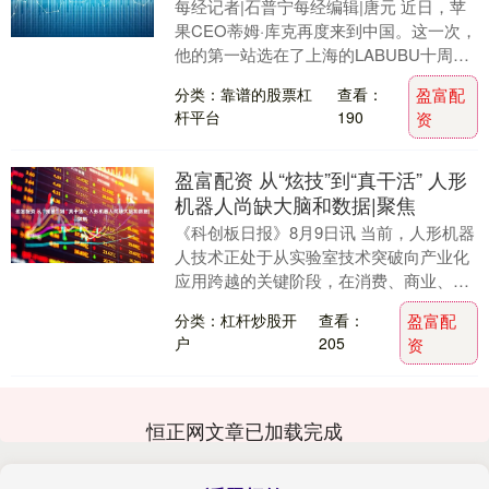
每经记者|石普宁每经编辑|唐元 近日，苹
果CEO蒂姆·库克再度来到中国。这一次，
他的第一站选在了上海的LABUBU十周年
潮玩展。 他饶有兴致地观看了设计师龙家
分类：靠谱的股票杠
查看：
盈富配
升....
杆平台
190
资
盈富配资 从“炫技”到“真干活” 人形
机器人尚缺大脑和数据|聚焦
《科创板日报》8月9日讯 当前，人形机器
人技术正处于从实验室技术突破向产业化
应用跨越的关键阶段，在消费、商业、工
业、特种等场景里逐步在探索。 在2025世
分类：杠杆炒股开
查看：
盈富配
界机器....
户
205
资
恒正网文章已加载完成