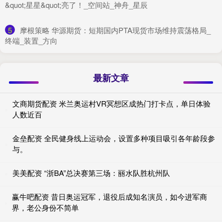
&quot;星星&quot;亮了！_空间站_神舟_星辰
5
​摩根策略 华源期货：短期国内PTA现货市场维持震荡格局_
终端_装置_方向
最新文章
文商期货配资 米兰奥运村VR冥想区成热门打卡点，单日体验
人数近百
金垒配资 全民健身线上运动会，设置多种项目吸引各年龄段参
与。
美美配资 “浙BA”总决赛第三场：丽水队胜杭州队
赢牛吧配资 昔日奥运冠军，退役后成知名演员，如今进军商
界，老公身份不简单