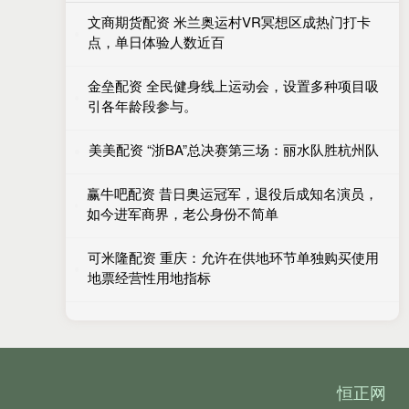
文商期货配资 米兰奥运村VR冥想区成热门打卡
点，单日体验人数近百
金垒配资 全民健身线上运动会，设置多种项目吸
引各年龄段参与。
美美配资 “浙BA”总决赛第三场：丽水队胜杭州队
赢牛吧配资 昔日奥运冠军，退役后成知名演员，
如今进军商界，老公身份不简单
可米隆配资 重庆：允许在供地环节单独购买使用
地票经营性用地指标
恒正网