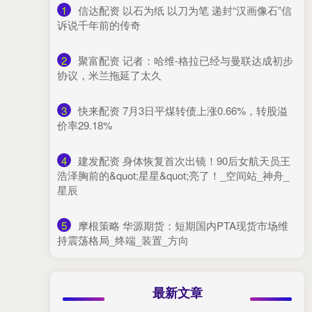
1
​信达配资 以石为纸 以刀为笔 递封“汉画像石”信
诉说千年前的传奇
2
​聚富配资 记者：哈维-格拉已经与曼联达成初步
协议，米兰拖延了太久
3
​快来配资 7月3日平煤转债上涨0.66%，转股溢
价率29.18%
4
​建发配资 身体恢复首次出镜！90后女航天员王
浩泽胸前的&quot;星星&quot;亮了！_空间站_神舟_
星辰
5
​摩根策略 华源期货：短期国内PTA现货市场维
持震荡格局_终端_装置_方向
最新文章