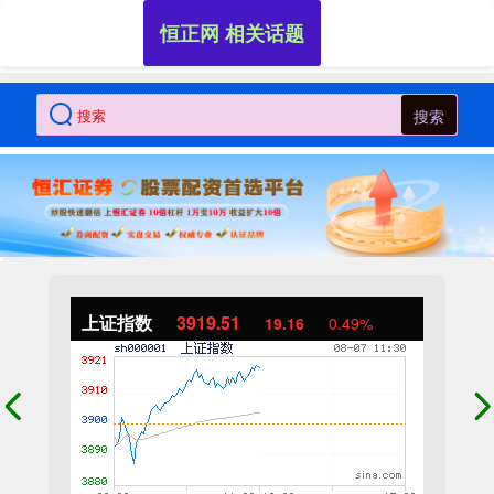
恒正网 相关话题
搜索
上证指数
3919.51
19.16
0.49%