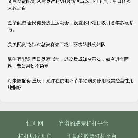
文商期货配资 米兰奥运村VR冥想区成热门打卡点，单日体验
人数近百
金垒配资 全民健身线上运动会，设置多种项目吸引各年龄段参
与。
美美配资 “浙BA”总决赛第三场：丽水队胜杭州队
赢牛吧配资 昔日奥运冠军，退役后成知名演员，如今进军商
界，老公身份不简单
可米隆配资 重庆：允许在供地环节单独购买使用地票经营性用
地指标
恒正网
靠谱的股票杠杆平台
杠杆炒股开户
正规的股票杠杆平台