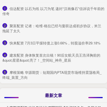
1
​信达配资 以石为纸 以刀为笔 递封“汉画像石”信诉说千年前的
传奇
2
​聚富配资 记者：哈维-格拉已经与曼联达成初步协议，米兰
拖延了太久
3
​快来配资 7月3日平煤转债上涨0.66%，转股溢价率29.18%
4
​建发配资 身体恢复首次出镜！90后女航天员王浩泽胸前的
&quot;星星&quot;亮了！_空间站_神舟_星辰
5
​摩根策略 华源期货：短期国内PTA现货市场维持震荡格局_
终端_装置_方向
最新文章