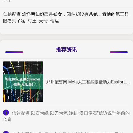
仁信配资 难怪明知妲己是妖女，闻仲却没有杀她，看他的第三只
眼看到了啥_纣王_天命_命运
推荐资讯
郑州配资网 Meta人工智能眼镜助力EssilorLuxottica销售额超预期，其股价创历史新高
1
​信达配资 以石为纸 以刀为笔 递封“汉画像石”信诉说千年前的
传奇