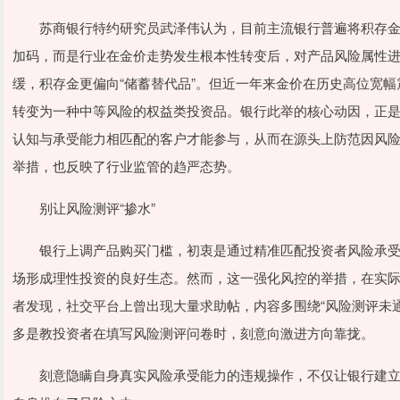
苏商银行特约研究员武泽伟认为，目前主流银行普遍将积存金
加码，而是行业在金价走势发生根本性转变后，对产品风险属性
缓，积存金更偏向“储蓄替代品”。但近一年来金价在历史高位宽
转变为一种中等风险的权益类投资品。银行此举的核心动因，正
认知与承受能力相匹配的客户才能参与，从而在源头上防范因风
举措，也反映了行业监管的趋严态势。
别让风险测评“掺水”
银行上调产品购买门槛，初衷是通过精准匹配投资者风险承受
场形成理性投资的良好生态。然而，这一强化风控的举措，在实
者发现，社交平台上曾出现大量求助帖，内容多围绕“风险测评未
多是教投资者在填写风险测评问卷时，刻意向激进方向靠拢。
刻意隐瞒自身真实风险承受能力的违规操作，不仅让银行建立的