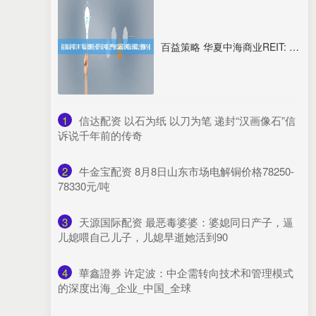
百益策略 华夏中海商业REIT: 华夏基金管理有限公司关于华夏中海商业资产封闭式基础设施证券投资基金新增流动性服务商的公告
1
​信达配资 以石为纸 以刀为笔 递封“汉画像石”信
诉说千年前的传奇
2
​牛金宝配资 8月8日山东市场电解铜价格78250-
78330元/吨
3
​天源国际配资 最恶毒婆婆：婆媳同日产子，逼
儿媳喂自己儿子，儿媳早逝她活到90
4
​華鑫證券 许定波：中企需转向技术和管理模式
的深度出海_企业_中国_全球