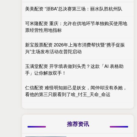
美美配资 “浙BA”总决赛第三场：丽水队胜杭州队
可米隆配资 重庆：允许在供地环节单独购买使用地
票经营性用地指标
新宝股票配资 2026年上海市消费帮扶暨“携手促振
兴”主场发布活动在普陀启动
玉满堂配资 开学填表做到头秃？这款「AI 表格助
手」让你解放双手！
仁信配资 难怪明知妲己是妖女，闻仲却没有杀她，
看他的第三只眼看到了啥_纣王_天命_命运
推荐资讯