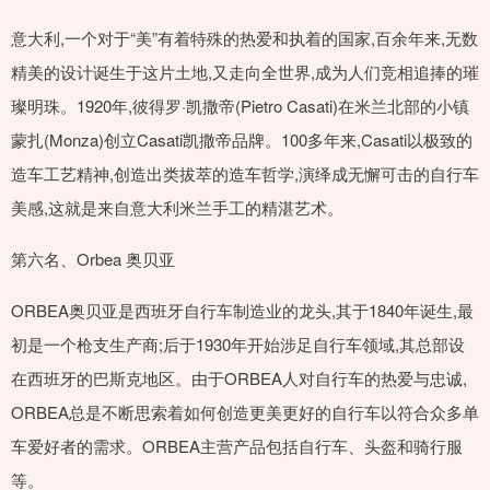
意大利,一个对于“美”有着特殊的热爱和执着的国家,百余年来,无数
精美的设计诞生于这片土地,又走向全世界,成为人们竞相追捧的璀
璨明珠。1920年,彼得罗·凯撒帝(Pietro Casati)在米兰北部的小镇
蒙扎(Monza)创立Casati凯撒帝品牌。100多年来,Casati以极致的
造车工艺精神,创造出类拔萃的造车哲学,演绎成无懈可击的自行车
美感,这就是来自意大利米兰手工的精湛艺术。
第六名、Orbea 奥贝亚
ORBEA奥贝亚是西班牙自行车制造业的龙头,其于1840年诞生,最
初是一个枪支生产商;后于1930年开始涉足自行车领域,其总部设
在西班牙的巴斯克地区。由于ORBEA人对自行车的热爱与忠诚,
ORBEA总是不断思索着如何创造更美更好的自行车以符合众多单
车爱好者的需求。ORBEA主营产品包括自行车、头盔和骑行服
等。