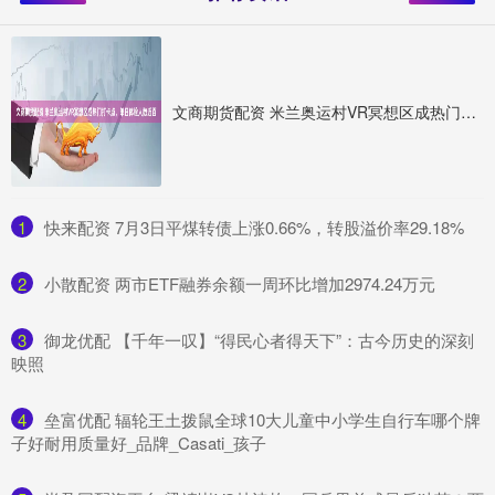
文商期货配资 米兰奥运村VR冥想区成热门打卡点，单日体验人数近百
1
​快来配资 7月3日平煤转债上涨0.66%，转股溢价率29.18%
2
​小散配资 两市ETF融券余额一周环比增加2974.24万元
3
​御龙优配 【千年一叹】“得民心者得天下”：古今历史的深刻
映照
4
​垒富优配 辐轮王土拨鼠全球10大儿童中小学生自行车哪个牌
子好耐用质量好_品牌_Casati_孩子