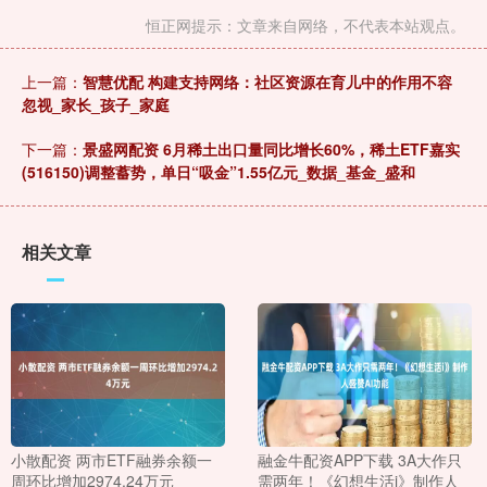
恒正网提示：文章来自网络，不代表本站观点。
上一篇：
智慧优配 构建支持网络：社区资源在育儿中的作用不容
忽视_家长_孩子_家庭
下一篇：
景盛网配资 6月稀土出口量同比增长60%，稀土ETF嘉实
(516150)调整蓄势，单日“吸金”1.55亿元_数据_基金_盛和
相关文章
小散配资 两市ETF融券余额一
融金牛配资APP下载 3A大作只
周环比增加2974.24万元
需两年！《幻想生活i》制作人