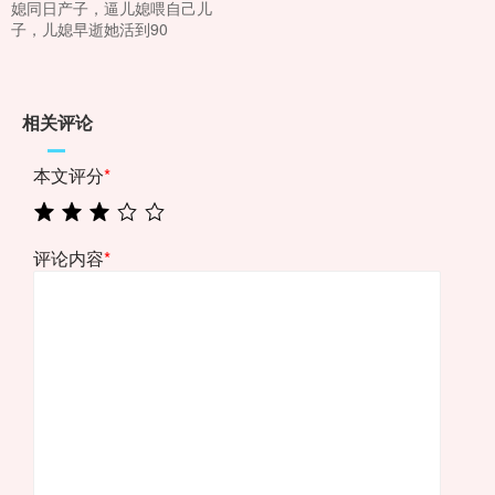
媳同日产子，逼儿媳喂自己儿
子，儿媳早逝她活到90
相关评论
本文评分
*
评论内容
*