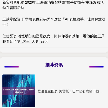
新宝股票配资 2026年上海市消费帮扶暨“携手促振兴”主场发布活
动在普陀启动
玉满堂配资 开学填表做到头秃？这款「AI 表格助手」让你解放双
手！
仁信配资 难怪明知妲己是妖女，闻仲却没有杀她，看他的第三只
眼看到了啥_纣王_天命_命运
推荐资讯
盈途金宝配资 莫雷托：巴萨仍有意签下拉什福德，预计未来几天会有新的接触