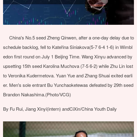
China's No.5 seed Zheng Qinwen, after a one-day delay due to
schedule backlog, fell to Kateřina Siniakova(5-7 6-4 1-6) in Wimbl
edon first round on July 1 Beijing Time. Wang Xinyu advanced by
upsetting 15th seed Karolina Muchova (7-5 6-2) while Zhu Lin lost
to Veronika Kudermetova. Yuan Yue and Zhang Shuai exited earli
er. Men's sole entrant Bu Yunchaoketewas defeated by 29th seed
Brandon Nakashima.(Photo/VCG)
By Fu Rui, Jiang Xinyi(intern) andCiXin/China Youth Daily