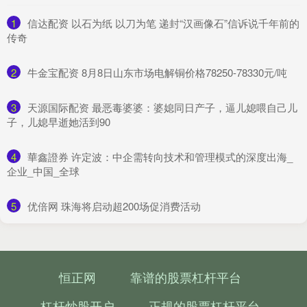
1
​信达配资 以石为纸 以刀为笔 递封“汉画像石”信诉说千年前的
传奇
2
​牛金宝配资 8月8日山东市场电解铜价格78250-78330元/吨
3
​天源国际配资 最恶毒婆婆：婆媳同日产子，逼儿媳喂自己儿
子，儿媳早逝她活到90
4
​華鑫證券 许定波：中企需转向技术和管理模式的深度出海_
企业_中国_全球
5
​优倍网 珠海将启动超200场促消费活动
恒正网
靠谱的股票杠杆平台
杠杆炒股开户
正规的股票杠杆平台