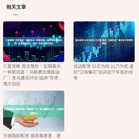
相关文章
汇盈策略 普京预告：近期展示
信达配资 以石为纸 以刀为笔 递
一种新武器！乌称袭击俄炼油
封“汉画像石”信诉说千年前的传
厂！美乌通话讨论“战斧”导弹，
奇
俄方回应
天源国际配资 最恶毒婆婆：婆